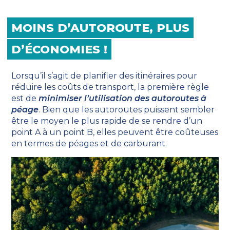
MOINS D’AUTOROUTE, PLUS
D’ÉCONOMIES !
Lorsqu’il s’agit de planifier des itinéraires pour
réduire les coûts de transport, la première règle
est de
minimiser l’utilisation des autoroutes à
péage
. Bien que les autoroutes puissent sembler
être le moyen le plus rapide de se rendre d’un
point A à un point B, elles peuvent être coûteuses
en termes de péages et de carburant.