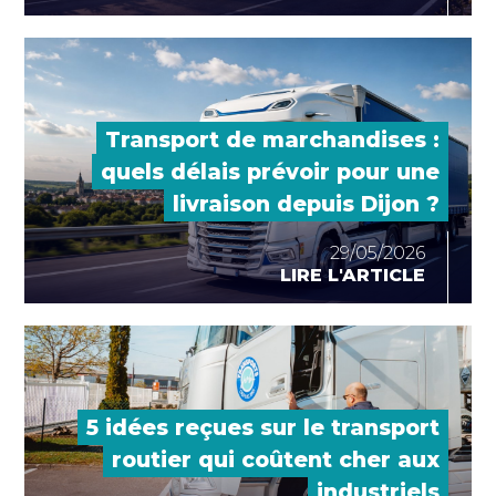
Transport de marchandises :
quels délais prévoir pour une
livraison depuis Dijon ?
29/05/2026
LIRE L'ARTICLE
5 idées reçues sur le transport
routier qui coûtent cher aux
industriels