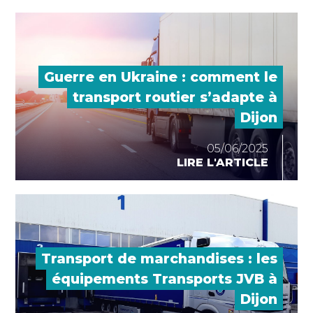
Guerre en Ukraine : comment le
transport routier s’adapte à
Dijon
05/06/2025
LIRE L'ARTICLE
Transport de marchandises : les
équipements Transports JVB à
Dijon