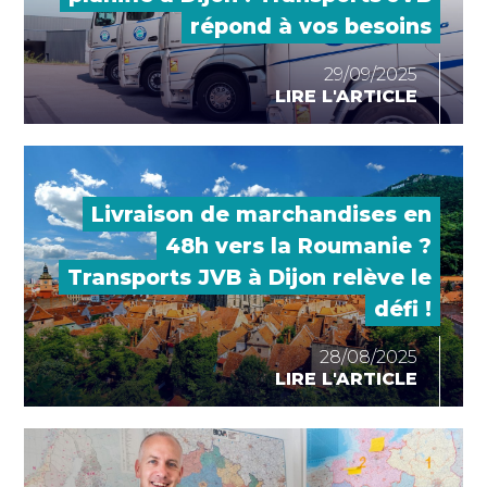
répond à vos besoins
29/09/2025
LIRE L'ARTICLE
Livraison de marchandises en
48h vers la Roumanie ?
Transports JVB à Dijon relève le
défi !
28/08/2025
LIRE L'ARTICLE