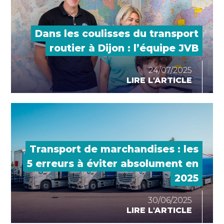
Dans les coulisses du transport
routier à Dijon : l’équipe JVB
24/07/2025
LIRE L'ARTICLE
Transport de marchandises : les
5 erreurs à éviter absolument en
2025
30/06/2025
LIRE L'ARTICLE